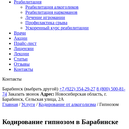
Реабилитация
Реабилитация алкоголиков
Реабилитация наркоманов
Лечение игромании
Профилактика срыва
Ускоренный курс реабилитации
Врачи
Акции
Прайс-лист
Лицензии
Лекции
Статьи
Отзывы
Контакты
Контакты
Барабинск
(выбрать другой)
+7 (922) 354-29-27
8 (800) 500-81-
74
Заказать звонок
Адрес:
Новосибирская область, г.
Барабинск, Сельская улица, 2А
Главная
/
Услуги
/
Кодирование от алкоголизма
/
Гипнозом
Кодирование гипнозом в Барабинске