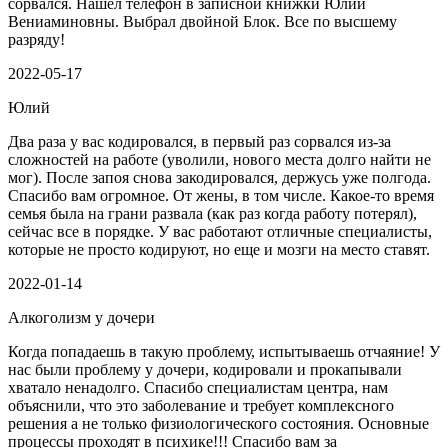
сорвался. Нашел телефон в записной книжки Юлии
Вениаминовны. Выбрал двойной Блок. Все по высшему
разряду!
2022-05-17
Юлий
Два раза у вас кодировался, в первый раз сорвался из-за
сложностей на работе (уволили, нового места долго найти не
мог). После запоя снова закодировался, держусь уже полгода.
Спасибо вам огромное. От жены, в том числе. Какое-то время
семья была на грани развала (как раз когда работу потерял),
сейчас все в порядке. У вас работают отличные специалисты,
которые не просто кодируют, но еще и мозги на место ставят.
2022-01-14
Алкоголизм у дочери
Когда попадаешь в такую проблему, испытываешь отчаяние! У
нас были проблему у дочери, кодировали и прокапывали
хватало ненадолго. Спасибо специалистам центра, нам
объяснили, что это заболевание и требует комплексного
решения а не только физиологического состояния. Основные
процессы проходят в психике!!! Спасибо вам за