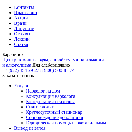
Контакты
Прайс-лист
Акции
Врачи
Лицензии
Отзывы
Лекции
Статьи
Барабинск
Центр помощи людям, с проблемами наркомании
и алкоголизма
Для слабовидящих
+7 (922) 354-29-27
8 (800) 500-81-74
Заказать звонок
Услуги
Нарколог на дом
Консультация нарколога
Консультация психолога
Снятие ломки
Круглосуточный стационар
Сопровождение до клиники
Юридическая помощь наркозависимым
Вывод из запоя