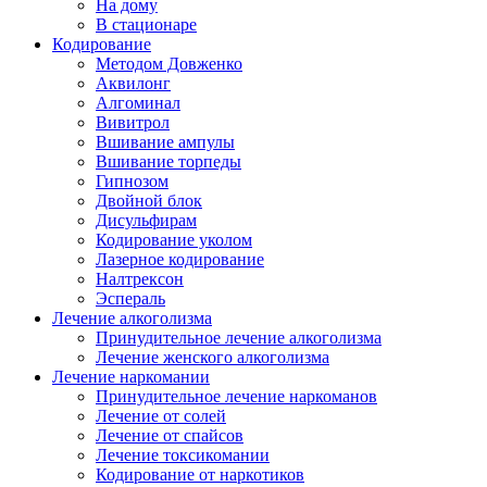
На дому
В стационаре
Кодирование
Методом Довженко
Аквилонг
Алгоминал
Вивитрол
Вшивание ампулы
Вшивание торпеды
Гипнозом
Двойной блок
Дисульфирам
Кодирование уколом
Лазерное кодирование
Налтрексон
Эспераль
Лечение алкоголизма
Принудительное лечение алкоголизма
Лечение женского алкоголизма
Лечение наркомании
Принудительное лечение наркоманов
Лечение от солей
Лечение от спайсов
Лечение токсикомании
Кодирование от наркотиков